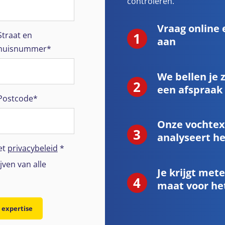
controleren.
Vraag online 
Straat en
aan
huisnummer*
We bellen je 
een afspraak
Postcode*
Onze vochtex
analyseert h
et
privacybeleid
*
jven van alle
Je krijgt met
maat voor he
s expertise