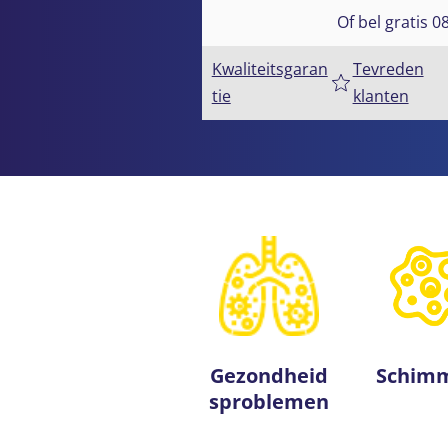
Of bel gratis 0
Kwaliteitsgaran
Tevreden
tie
klanten
Gezondheid
Schim
s­problemen