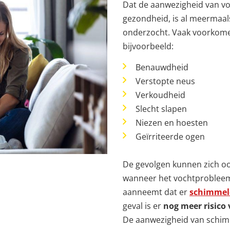
Dat de aanwezigheid van vo
gezondheid, is al meermaal
onderzocht. Vaak voorkom
bijvoorbeeld:
Benauwdheid
Verstopte neus
Verkoudheid
Slecht slapen
Niezen en hoesten
Geïrriteerde ogen
De gevolgen kunnen zich oo
wanneer het vochtprobleem 
aanneemt dat er
schimmel
geval is er
nog meer risico
De aanwezigheid van schimm