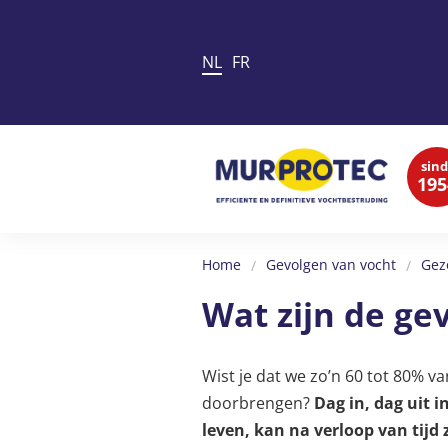
NL
FR
sind
195
Home
Gevolgen van vocht
Gez
Wat zijn de ge
Wist je dat we zo’n 60 tot 80% van
doorbrengen?
Dag in, dag uit 
leven, kan na verloop van tijd z