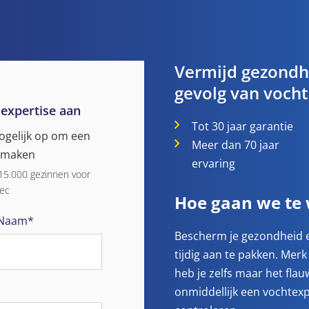
Vermijd gezondh
gevolg van vocht
 expertise aan
Tot 30 jaar garantie
mogelijk op om een
Meer dan 70 jaar
e maken
ervaring
 15.000 gezinnen voor
ec
Hoe gaan we te
Naam*
Bescherm je gezondheid e
tijdig aan te pakken. Mer
heb je zelfs maar het fl
onmiddellijk een vochtexp