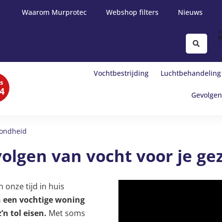
Waarom Murprotec
Webshop filters
Nieuws
Vochtbestrijding
Luchtbehandeling
s
4
Gevolgen
ondheid
volgen van vocht voor je g
 onze tijd in huis
in een vochtige woning
’n tol eisen.
Met soms