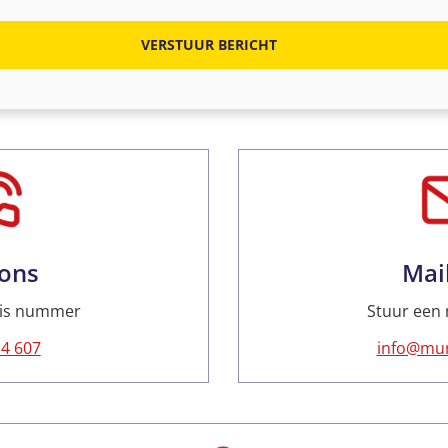
VERSTUUR BERICHT
 ons
Mai
atis nummer
Stuur een 
14 607
info@mur