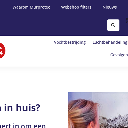
Waarom Murprotec
Webshop filters
Nieuws
Vochtbestrijding
Luchtbehandeling
s
4
Gevolgen
 in huis?
pert in om een