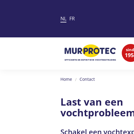
NL
FR
sind
195
Home
Contact
Last van een
vochtprobleem
Schakel een vochtex