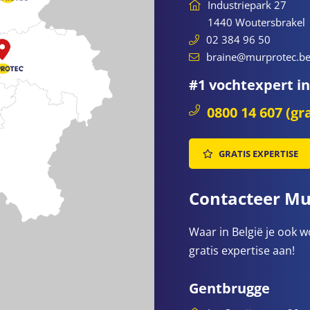
Industriepark 27
1440 Woutersbrakel
02 384 96 50
braine@murprotec.b
#1 vochtexpert i
0800 14 607 (gra
GRATIS EXPERTISE
Contacteer Mur
Waar in België je ook w
gratis expertise aan!
Gentbrugge