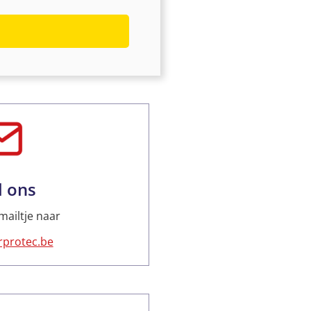
l ons
mailtje naar
protec.be