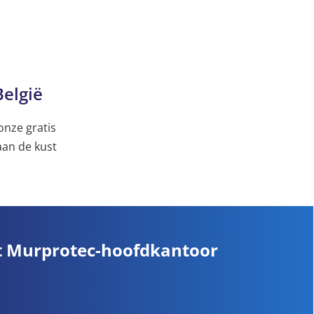
elgië
onze gratis
aan de kust
t Murprotec-hoofdkantoor