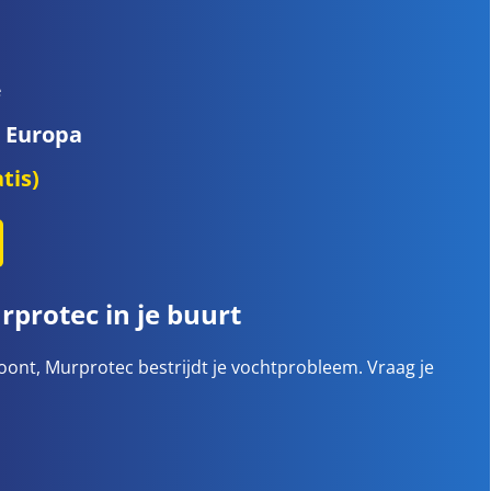
e
n Europa
tis)
protec in je buurt
oont, Murprotec bestrijdt je vochtprobleem. Vraag je