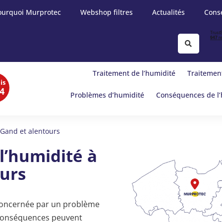
ourquoi Murprotec
Webshop filtres
Actualités
Conse
Traitement de l’humidité
Traitement
is
4
Problèmes d’humidité
Conséquences de l’
 Gand et alentours
l’humidité à
urs
 concernée par un problème
 conséquences peuvent