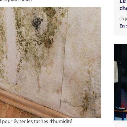
Le
ch
08 J
En 
l pour éviter les taches d’humidité