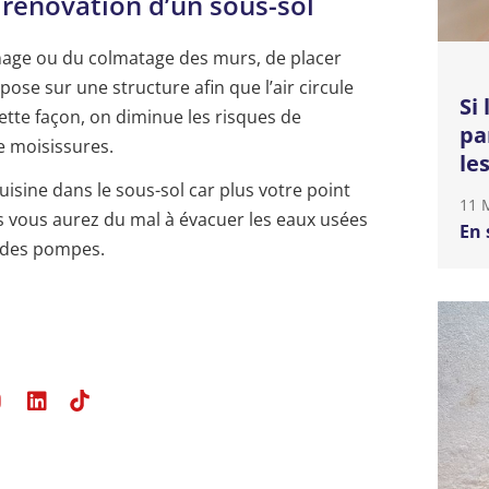
 rénovation d’un sous-sol
ainage ou du colmatage des murs, de placer
ose sur une structure afin que l’air circule
Si
cette façon, on diminue les risques de
pa
e moisissures.
le
uisine dans le sous-sol car plus votre point
11 
s vous aurez du mal à évacuer les eaux usées
En 
r des pompes.