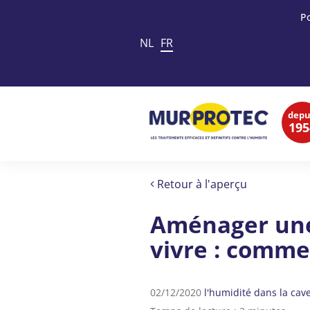
P
NL
FR
depu
195
Retour à l'aperçu
Aménager une
vivre : comme
02/12/2020
l'humidité dans la cav