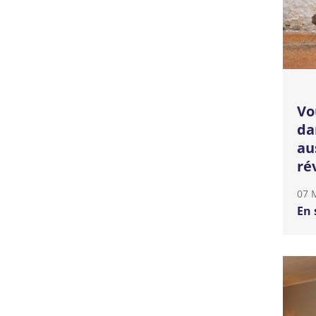
Vo
da
au
ré
07 
En 