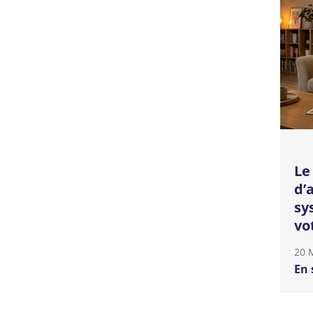
Le
d’
sy
vo
20 
En 