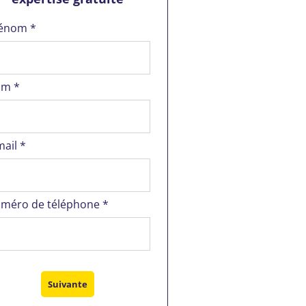
énom *
m *
mail *
méro de téléphone *