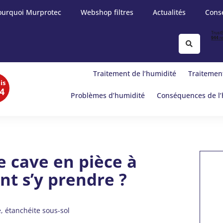
ourquoi Murprotec
Webshop filtres
Actualités
Conse
Traitement de l’humidité
Traitement
is
4
Problèmes d’humidité
Conséquences de l’
 cave en pièce à
nt s’y prendre ?
e
étanchéite sous-sol