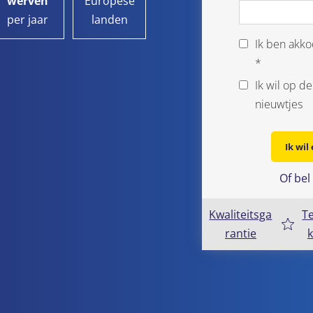
werven
Europese
per jaar
landen
Ik ben akk
*
Ik wil op de
nieuwtjes
Ik wil
Of bel
Kwaliteitsga
T
rantie
k