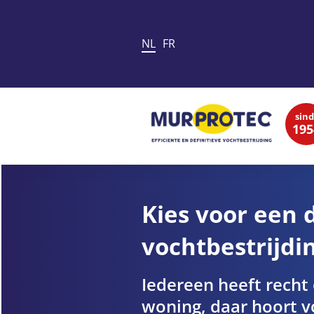
NL
FR
sind
195
Kies voor een d
vochtbestrijdi
Iedereen heeft recht
woning, daar hoort vo