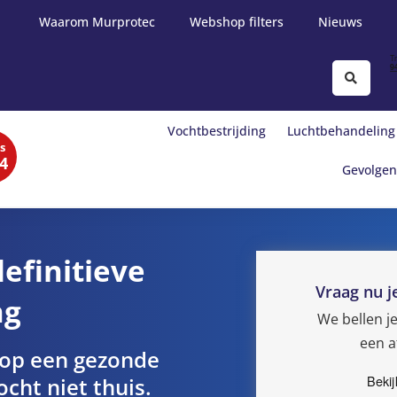
Waarom Murprotec
Webshop filters
Nieuws
Vochtbestrijding
Luchtbehandeling
s
4
Gevolgen
efinitieve
Vraag nu j
ng
We bellen j
een a
 op een gezonde
cht niet thuis.