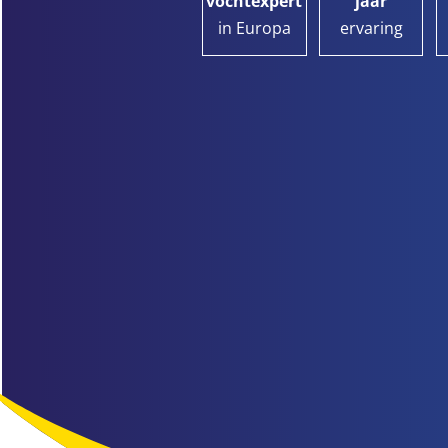
vochtexpert
jaar
in Europa
ervaring