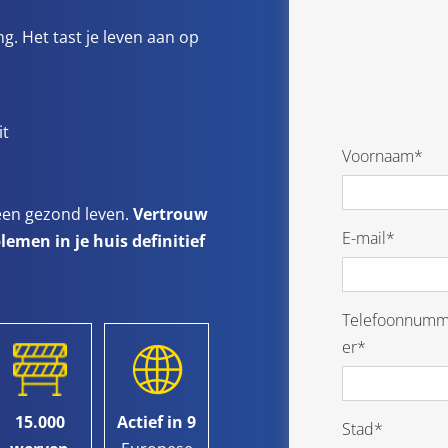
ng. Het tast je leven aan op
it
Voornaam*
 een gezond leven.
Vertrouw
E-mail*
emen in je huis definitief
Telefoonnum
er*
15.000
Actief in 9
Stad*