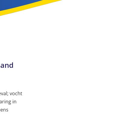
 land
val; vocht
ring in
gens