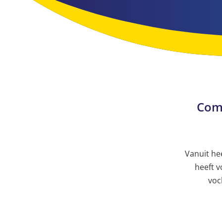
Comp
Vanuit he
heeft v
voc