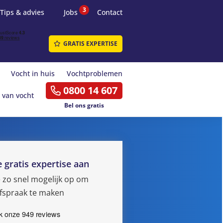
3
Tips & advies
Jobs
Contact
GRATIS EXPERTISE
Vocht in huis
Vochtproblemen
0800 14 607
 van vocht
Bel ons gratis
e gratis expertise aan
e zo snel mogelijk op om
fspraak te maken