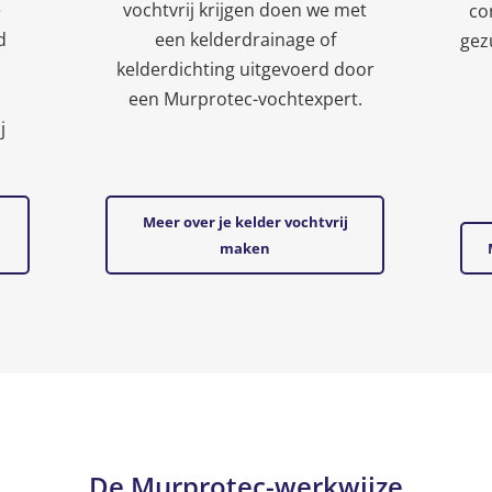
e
vochtvrij krijgen doen we met
co
d
een kelderdrainage of
gez
kelderdichting uitgevoerd door
een Murprotec-vochtexpert.
j
Meer over je kelder vochtvrij
maken
De Murprotec-werkwijze