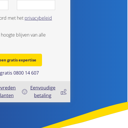
oord met het
privacybeleid
 hoogte blijven van alle
 een gratis expertise
 gratis 0800 14 607
evreden
Eenvoudige
lanten
betaling